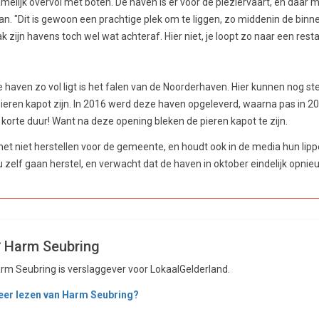
amelijk overvol met boten. De haven is er voor de pleziervaart, en daa
an. "Dit is gewoon een prachtige plek om te liggen, zo middenin de binn
k zijn havens toch wel wat achteraf. Hier niet, je loopt zo naar een rest
 haven zo vol ligt is het falen van de Noorderhaven. Hier kunnen nog 
ieren kapot zijn. In 2016 werd deze haven opgeleverd, waarna pas in 
 korte duur! Want na deze opening bleken de pieren kapot te zijn.
t niet herstellen voor de gemeente, en houdt ook in de media hun lippen
u zelf gaan herstel, en verwacht dat de haven in oktober eindelijk opn
Harm Seubring
rm Seubring is verslaggever voor LokaalGelderland.
er lezen van Harm Seubring?