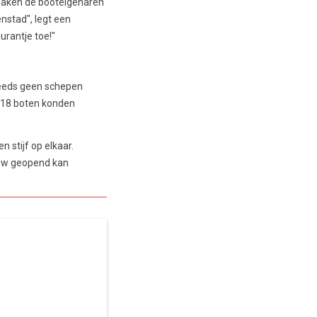
r maken de booteigenaren
enstad", legt een
aurantje toe!"
steeds geen schepen
2018 boten konden
 stijf op elkaar.
ieuw geopend kan