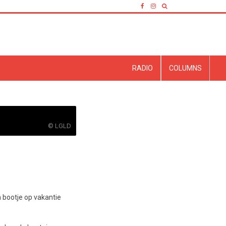
RADIO
COLUMNS
© LGLD
 bootje op vakantie