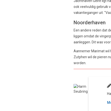
Jachthaven Gelre ligt n
ook veelvuldig gebruik v
vakantieganger uit. "Vaa
Noorderhaven
Een andere reden dat de
liggen omdat de vingerp
aanleggen. Dit was voor
Aannemer Marimat wil he
Zutphen wil de pieren n
worden.
Ha
Me