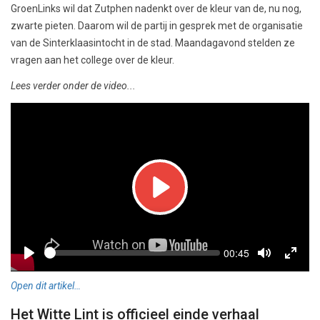
GroenLinks wil dat Zutphen nadenkt over de kleur van de, nu nog,
zwarte pieten. Daarom wil de partij in gesprek met de organisatie
van de Sinterklaasintocht in de stad. Maandagavond stelden ze
vragen aan het college over de kleur.
Lees verder onder de video...
Play
Seek
Current
00:45
time
Play
Toggle
Toggl
Mute
Fullsc
Open dit artikel…
Het Witte Lint is officieel einde verhaal