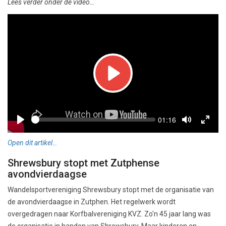
Lees verder onder de video…
Play
Seek
Current
01:16
time
Play
Toggle
Toggl
Mute
Fullsc
Open dit artikel…
Shrewsbury stopt met Zutphense
avondvierdaagse
Wandelsportvereniging Shrewsbury stopt met de organisatie van
de avondvierdaagse in Zutphen. Het regelwerk wordt
overgedragen naar Korfbalvereniging KVZ. Zo'n 45 jaar lang was
de organisatie in handen van Shrewsbury. Maar kinderen en