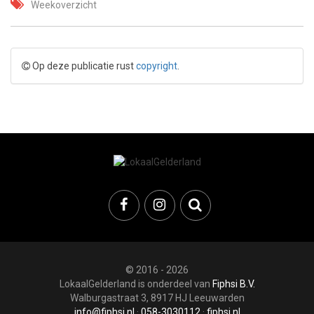
Weekoverzicht
Op deze publicatie rust
copyright
.
© 2016 - 2026
LokaalGelderland is onderdeel van
Fiphsi B.V.
Walburgastraat 3, 8917 HJ Leeuwarden
info@fiphsi.nl
·
058-3030112
·
fiphsi.nl