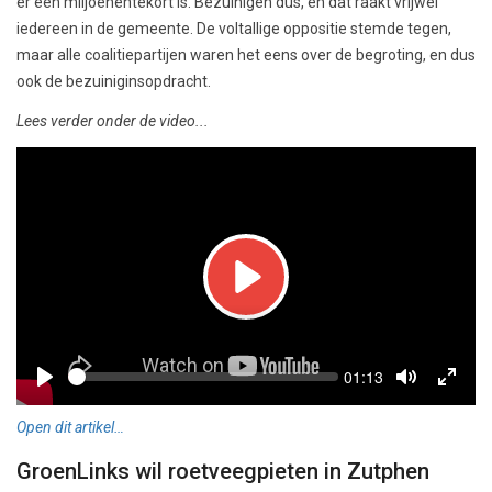
er een miljoenentekort is. Bezuinigen dus, en dat raakt vrijwel
iedereen in de gemeente. De voltallige oppositie stemde tegen,
maar alle coalitiepartijen waren het eens over de begroting, en dus
ook de bezuiniginsopdracht.
Lees verder onder de video...
Play
Seek
Current
01:13
time
Play
Toggle
Toggl
Mute
Fullsc
Open dit artikel…
GroenLinks wil roetveegpieten in Zutphen