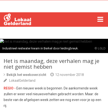
HOME
LOCHEM
Industrieel restwater kwam in Berkel door leidingbreuk.
© LGLD
ZUTPHEN
Het is maandag, deze verhalen mag je
niet gemist hebben
COLUMNS
Bekijk het weekoverzicht
12 november 2018
LokaalGelderland
RADIO
REGIO -
Een nieuwe week is begonnen. De aankomende week
ZOEKEN
zullen er weer veel nieuwsverhalen gebracht worden. Maar: de
beste van de afgelopen week zetten we nog even voor je op een
rij.