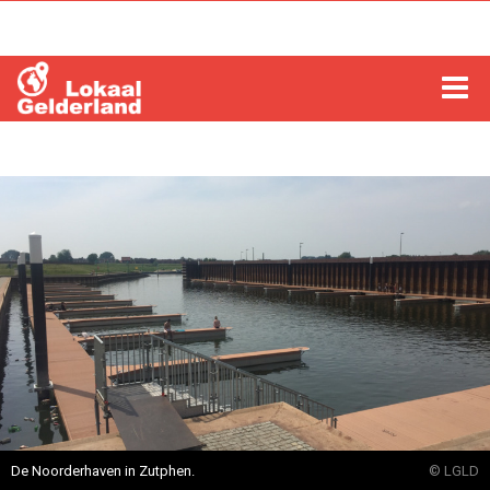
HOME
LOCHEM
ZUTPHEN
COLUMNS
RADIO
ZOEKEN
De Noorderhaven in Zutphen.
© LGLD