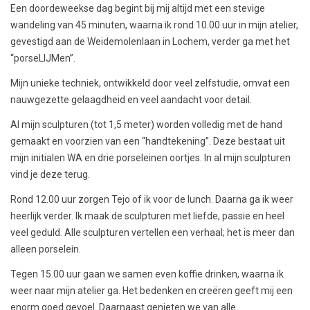
Een doordeweekse dag begint bij mij altijd met een stevige
wandeling van 45 minuten, waarna ik rond 10.00 uur in mijn atelier,
gevestigd aan de Weidemolenlaan in Lochem, verder ga met het
“porseLIJMen”.
Mijn unieke techniek, ontwikkeld door veel zelfstudie, omvat een
nauwgezette gelaagdheid en veel aandacht voor detail.
Al mijn sculpturen (tot 1,5 meter) worden volledig met de hand
gemaakt en voorzien van een “handtekening”. Deze bestaat uit
mijn initialen WA en drie porseleinen oortjes. In al mijn sculpturen
vind je deze terug.
Rond 12.00 uur zorgen Tejo of ik voor de lunch. Daarna ga ik weer
heerlijk verder. Ik maak de sculpturen met liefde, passie en heel
veel geduld. Alle sculpturen vertellen een verhaal; het is meer dan
alleen porselein.
Tegen 15.00 uur gaan we samen even koffie drinken, waarna ik
weer naar mijn atelier ga. Het bedenken en creëren geeft mij een
enorm goed gevoel. Daarnaast genieten we van alle