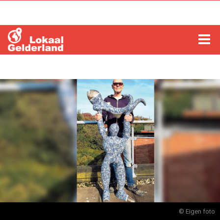
HOME
LOCHEM
ZUTPHEN
COLUMNS
RADIO
ZOEKEN
© Eigen foto