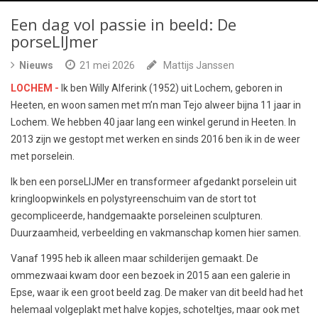
Een dag vol passie in beeld: De
porseLIJmer
Nieuws
21 mei 2026
Mattijs Janssen
LOCHEM -
Ik ben Willy Alferink (1952) uit Lochem, geboren in
Heeten, en woon samen met m’n man Tejo alweer bijna 11 jaar in
Lochem. We hebben 40 jaar lang een winkel gerund in Heeten. In
2013 zijn we gestopt met werken en sinds 2016 ben ik in de weer
met porselein.
Ik ben een porseLIJMer en transformeer afgedankt porselein uit
kringloopwinkels en polystyreenschuim van de stort tot
gecompliceerde, handgemaakte porseleinen sculpturen.
Duurzaamheid, verbeelding en vakmanschap komen hier samen.
Vanaf 1995 heb ik alleen maar schilderijen gemaakt. De
ommezwaai kwam door een bezoek in 2015 aan een galerie in
Epse, waar ik een groot beeld zag. De maker van dit beeld had het
helemaal volgeplakt met halve kopjes, schoteltjes, maar ook met