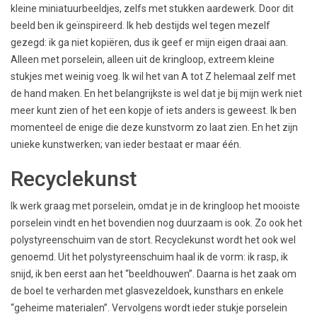
kleine miniatuurbeeldjes, zelfs met stukken aardewerk. Door dit
beeld ben ik geïnspireerd. Ik heb destijds wel tegen mezelf
gezegd: ik ga niet kopiëren, dus ik geef er mijn eigen draai aan.
Alleen met porselein, alleen uit de kringloop, extreem kleine
stukjes met weinig voeg. Ik wil het van A tot Z helemaal zelf met
de hand maken. En het belangrijkste is wel dat je bij mijn werk niet
meer kunt zien of het een kopje of iets anders is geweest. Ik ben
momenteel de enige die deze kunstvorm zo laat zien. En het zijn
unieke kunstwerken; van ieder bestaat er maar één.
Recyclekunst
Ik werk graag met porselein, omdat je in de kringloop het mooiste
porselein vindt en het bovendien nog duurzaam is ook. Zo ook het
polystyreenschuim van de stort. Recyclekunst wordt het ook wel
genoemd. Uit het polystyreenschuim haal ik de vorm: ik rasp, ik
snijd, ik ben eerst aan het “beeldhouwen”. Daarna is het zaak om
de boel te verharden met glasvezeldoek, kunsthars en enkele
“geheime materialen”. Vervolgens wordt ieder stukje porselein