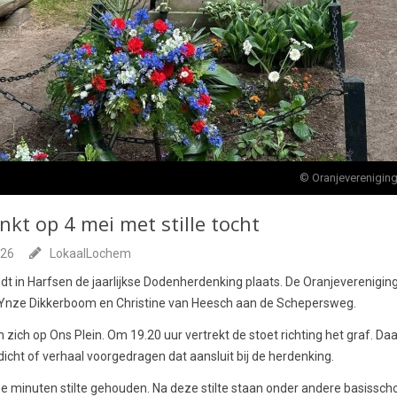
© Oranjevereniging
kt op 4 mei met stille tocht
026
LokaalLochem
dt in Harfsen de jaarlijkse Dodenherdenking plaats. De Oranjevereniging 
n Ynze Dikkerboom en Christine van Heesch aan de Schepersweg.
ich op Ons Plein. Om 19.20 uur vertrekt de stoet richting het graf. 
icht of verhaal voorgedragen dat aansluit bij de herdenking.
 minuten stilte gehouden. Na deze stilte staan onder andere basisschool