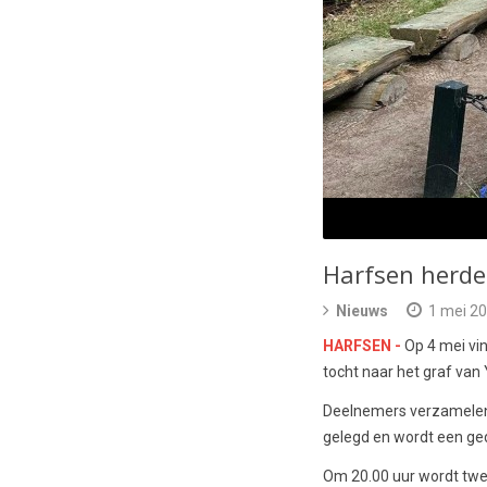
Harfsen herden
Nieuws
1 mei 2
HARFSEN -
Op 4 mei vin
tocht naar het graf va
Deelnemers verzamelen z
gelegd en wordt een ged
Om 20.00 uur wordt twee