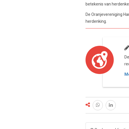
betekenis van herdenken
De Oranjevereniging Har
herdenking.
De
re
Me