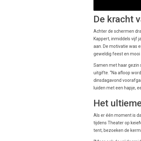
De kracht v
Achter de schermen draa
Kappert, inmiddels vijf
aan. De motivatie was er
geweldig feest en mooi o
Samen met haar gezin st
uitgifte. “Na afloop wo
dinsdagavond voorafgaan
luiden met een hapje, e
Het ultiem
Als er één moment is d
tijdens Theater op keie
tent, bezoeken de kerm