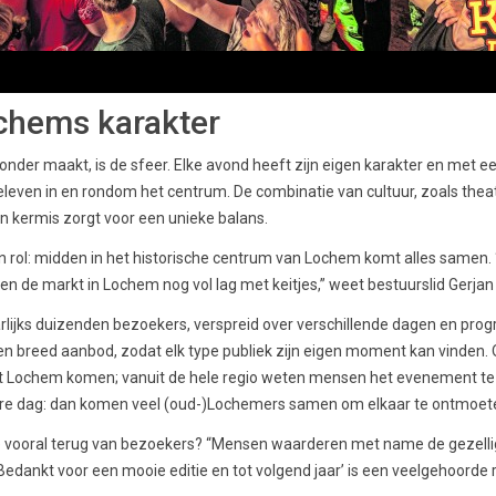
chems karakter
onder maakt, is de sfeer. Elke avond heeft zijn eigen karakter en met
eleven in en rondom het centrum. De combinatie van cultuur, zoals theat
 kermis zorgt voor een unieke balans.
en rol: midden in het historische centrum van Lochem komt alles samen.
oen de markt in Lochem nog vol lag met keitjes,” weet bestuurslid Gerjan 
rlijks duizenden bezoekers, verspreid over verschillende dagen en pro
 breed aanbod, zodat elk type publiek zijn eigen moment kan vinden. O
it Lochem komen; vanuit de hele regio weten mensen het evenement te v
re dag: dan komen veel (oud-)Lochemers samen om elkaar te ontmoete
ie vooral terug van bezoekers? “Mensen waarderen met name de gezelli
Bedankt voor een mooie editie en tot volgend jaar’ is een veelgehoorde re