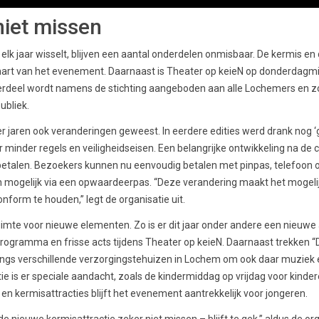
niet missen
k jaar wisselt, blijven een aantal onderdelen onmisbaar. De kermis en
d hart van het evenement. Daarnaast is Theater op keieN op donderdagm
derdeel wordt namens de stichting aangeboden aan alle Lochemers en zo
ubliek.
der jaren ook veranderingen geweest. In eerdere edities werd drank nog ‘
minder regels en veiligheidseisen. Een belangrijke ontwikkeling na de 
betalen. Bezoekers kunnen nu eenvoudig betalen met pinpas, telefoon o
alen mogelijk via een opwaardeerpas. “Deze verandering maakt het mogeli
nform te houden,” legt de organisatie uit.
ruimte voor nieuwe elementen. Zo is er dit jaar onder andere een nieuwe 
gramma en frisse acts tijdens Theater op keieN. Daarnaast trekken “D
gs verschillende verzorgingstehuizen in Lochem om ook daar muziek e
e is er speciale aandacht, zoals de kindermiddag op vrijdag voor kinderen
n kermisattracties blijft het evenement aantrekkelijk voor jongeren.