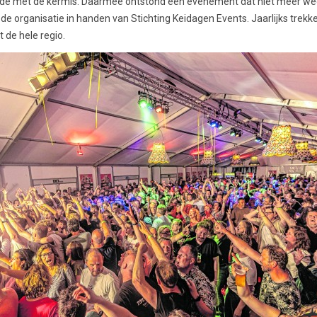
 met de kermis. Daarmee ontstond een evenement dat niet meer weg 
 de organisatie in handen van Stichting Keidagen Events. Jaarlijks trek
 de hele regio.