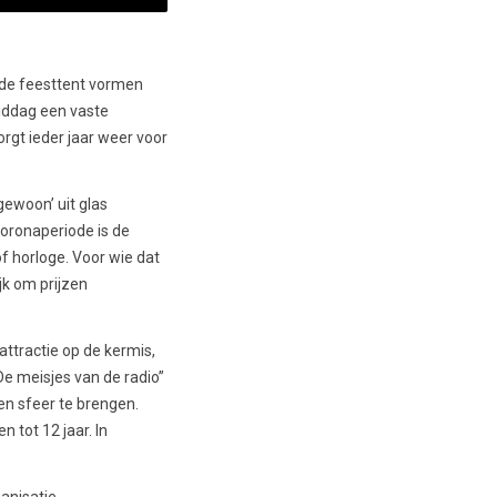
 de feesttent vormen
iddag een vaste
rgt ieder jaar weer voor
gewoon’ uit glas
coronaperiode is de
f horloge. Voor wie dat
jk om prijzen
attractie op de kermis,
e meisjes van de radio”
n sfeer te brengen.
 tot 12 jaar. In