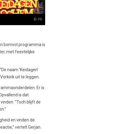
© PR
 een bomvol programma is
er, met feestelijke
 “De naam ‘Keidagen’
Vorkink uit te leggen.
grammaonderdelen. Er is
pvallend is dat
inden. “Toch blijft de
n.”
gheid en vinden de
actie,” vertelt Gerjan.