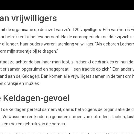
an vrijwilligers
it de organisatie op de inzet van zo’n 120 vrijwilligers. Eén van hen is
 jaar betrokken bij het evenement. Na de coronaperiode meldde zij zic
 al langer: haar ouders waren jarenlang vrijwilliger. “Als geboren Loche
m mijn steentje bij te dragen.”
aat ze achter de bar: haar man tapt, zij schenkt de drankjes en hun d
rdt er samen opgeruimd en nagepraat — een traditie op zich.” Een ander
d aan de Keidagen. Dan komen alle vrijwilligers samen in de tent om 
en drankje en muziek.
e Keidagen-gevoel
at de Keidagen perfect samenvat, dan is het volgens de organisatie d
N. Volwassenen en kinderen genieten samen van optredens, lachen, luis
is en maken gebruik van de horeca.