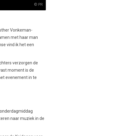
© PR
 Esther Vonkeman-
h samen met haar man
mse vind ik het een
ochters verzorgen de
 vast moment is de
het evenement in te
e donderdagmiddag
teren naar muziek in de