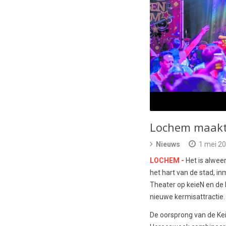
Lochem maakt 
Nieuws
1 mei 2
LOCHEM -
Het is alwee
het hart van de stad, i
Theater op keieN en de
nieuwe kermisattractie.
De oorsprong van de Ke