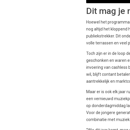
Dit mag je 
Hoewel het programma el
nog altijd het kloppen
publiekstrekker. Dit on
volle terrassen en veel p
Toch zijn er in de loop 
geschonken en waren er 
invoering van cashless 
wil, blijft contant bet
aantrekkelijk en marktco
Maar er is ook elk jaar 
een vernieuwd muziekpro
op donderdagmiddag lan
Voor de jongere generati
combinatie met muziek e