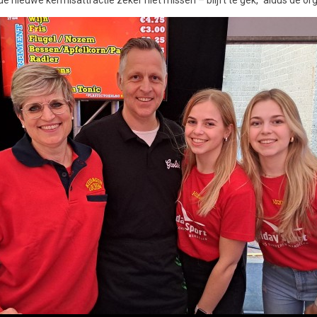
de nieuwe kermisattractie zeker niet missen – blijft te gek,” aldus de org