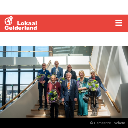
HOME
LOCHEM
ZUTPHEN
COLUMNS
RADIO
ZOEKEN
© Gemeente Lochem