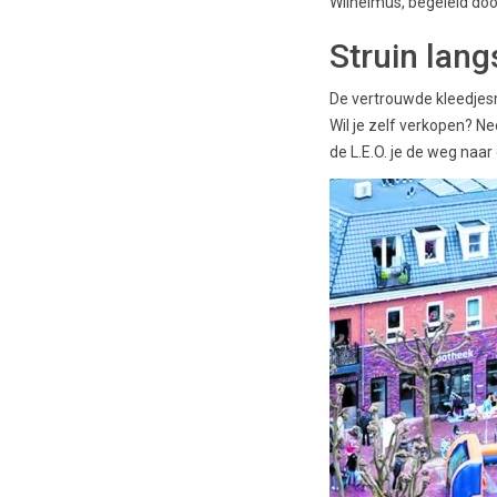
Wilhelmus, begeleid do
Struin lang
De vertrouwde kleedjesm
Wil je zelf verkopen? Ne
de L.E.O. je de weg naar