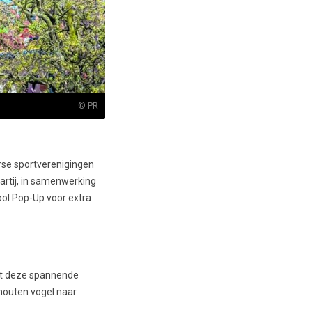
© PR
rse sportverenigingen
artij, in samenwerking
ool Pop-Up voor extra
arst deze spannende
 houten vogel naar