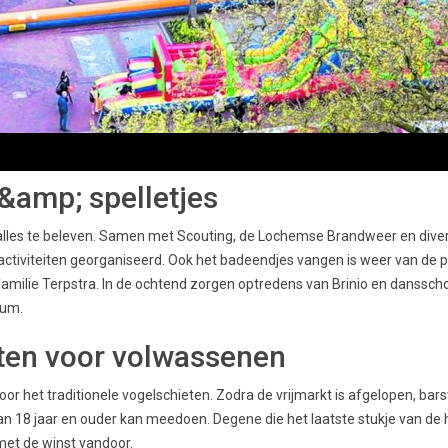
&amp; spelletjes
 alles te beleven. Samen met Scouting, de Lochemse Brandweer en dive
e activiteiten georganiseerd. Ook het badeendjes vangen is weer van de p
milie Terpstra. In de ochtend zorgen optredens van Brinio en danssch
rum.
ten voor volwassenen
 voor het traditionele vogelschieten. Zodra de vrijmarkt is afgelopen, b
 van 18 jaar en ouder kan meedoen. Degene die het laatste stukje van de
met de winst vandoor.