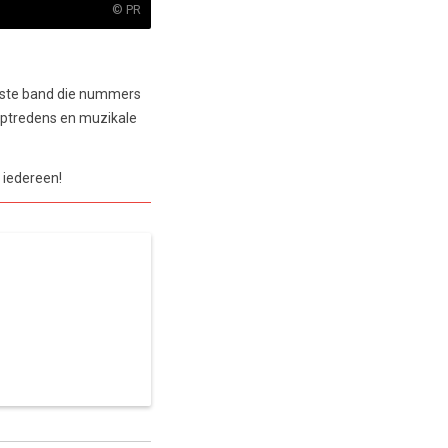
© PR
iaste band die nummers
optredens en muzikale
 iedereen!