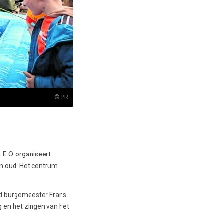
© PR
.E.O. organiseert
 en oud. Het centrum
nd burgemeester Frans
g en het zingen van het