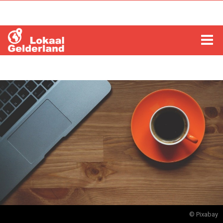
HOME
LOCHEM
ZUTPHEN
COLUMNS
RADIO
ZOEKEN
© Pixabay