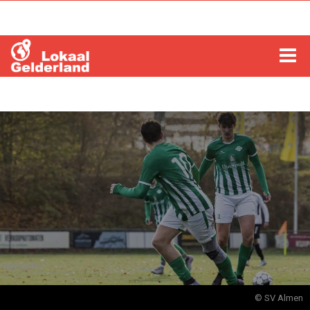
HOME
LOCHEM
ZUTPHEN
COLUMNS
RADIO
ZOEKEN
© SV Almen