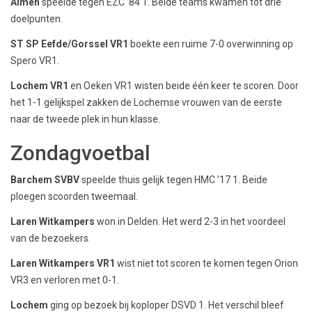
Almen
speelde tegen EZC ’84 1. Beide teams kwamen tot drie
doelpunten.
ST SP Eefde/Gorssel VR1
boekte een ruime 7-0 overwinning op
Spero VR1.
Lochem VR1
en Oeken VR1 wisten beide één keer te scoren. Door
het 1-1 gelijkspel zakken de Lochemse vrouwen van de eerste
naar de tweede plek in hun klasse.
Zondagvoetbal
Barchem SVBV
speelde thuis gelijk tegen HMC ’17 1. Beide
ploegen scoorden tweemaal.
Laren Witkampers
won in Delden. Het werd 2-3 in het voordeel
van de bezoekers.
Laren Witkampers VR1
wist niet tot scoren te komen tegen Orion
VR3 en verloren met 0-1.
Lochem
ging op bezoek bij koploper DSVD 1. Het verschil bleef