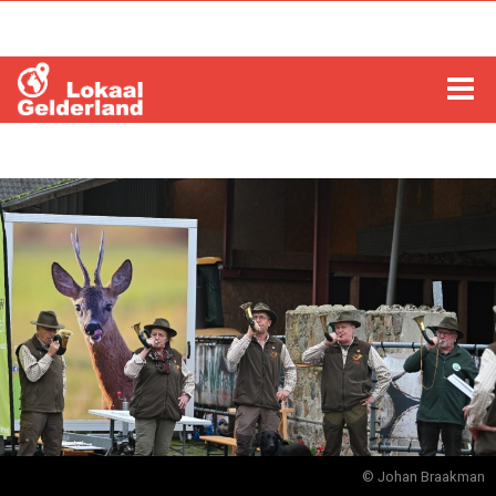
HOME
LOCHEM
ZUTPHEN
COLUMNS
RADIO
ZOEKEN
© Johan Braakman