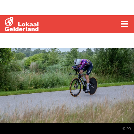
HOME
LOCHEM
ZUTPHEN
COLUMNS
RADIO
ZOEKEN
© PR