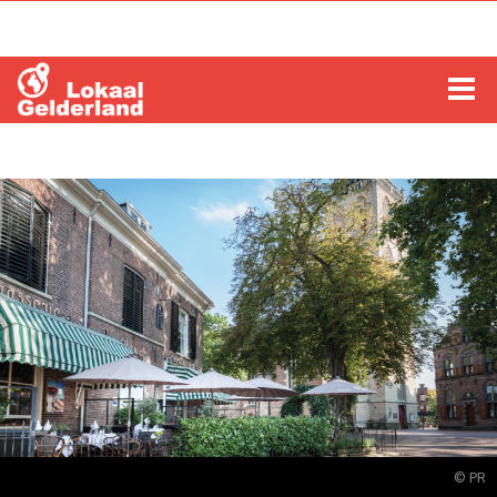
HOME
LOCHEM
ZUTPHEN
COLUMNS
RADIO
ZOEKEN
© PR