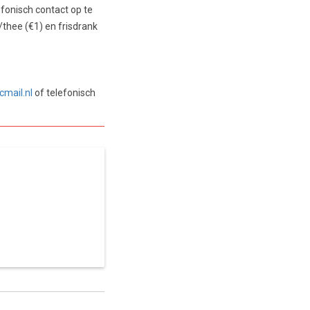
efonisch contact op te
/thee (€1) en frisdrank
cmail.nl
of telefonisch