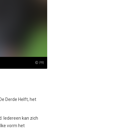
© PR
De Derde Helft, het
d. Iedereen kan zich
elke vorm het