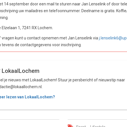
met 14 september door een mail te sturen naar Jan Lenselink of door tel
nschrijving uw mailadres en telefoonnummer. Deelname is gratis. Koffie
ning.
De Elzelaan 1, 7241 RX Lochem.
f vragen kunt u contact opnemen met Jan Lenselink via
j.lenselink6@up
n tevens de contactgegevens voor inschrijving.
LokaalLochem
el je nieuws met LokaalLochem! Stuur je persbericht of nieuwstip naar
dactie@lokaallochem.nl.
er lezen van LokaalLochem?