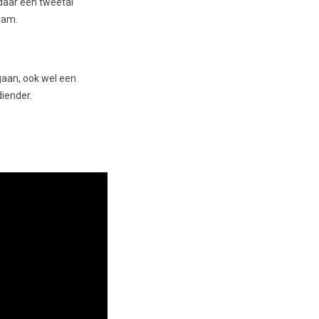
daar een tweetal
gram.
gaan, ook wel een
diender.