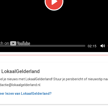
Play
Seek
Current
02:15
time
Tog
Mu
LokaalGelderland
el je nieuws met LokaalGelderland! Stuur je persbericht of nieuwstip na
dactie@lokaalgelderland.nl.
er lezen van LokaalGelderland?