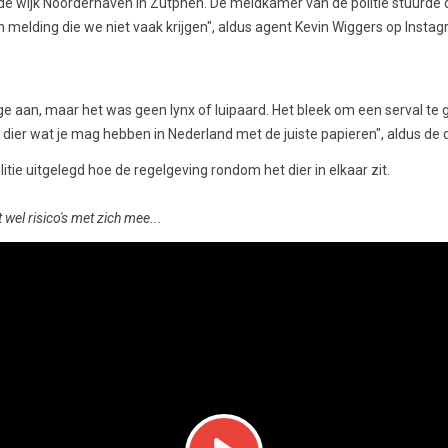
 de wijk Noorderhaven in Zutphen. De meldkamer van de politie stuurde 
n melding die we niet vaak krijgen", aldus agent Kevin Wiggers op Insta
ge aan, maar het was geen lynx of luipaard. Het bleek om een serval te 
 dier wat je mag hebben in Nederland met de juiste papieren", aldus de 
itie uitgelegd hoe de regelgeving rondom het dier in elkaar zit.
wel risico's met zich mee...