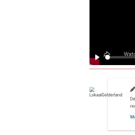
Play
De
re
Me