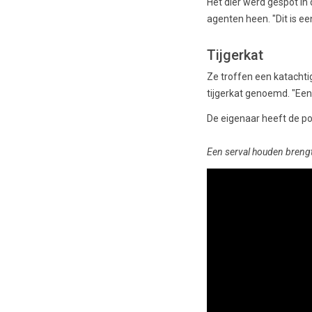
Het dier werd gespot in
agenten heen. "Dit is ee
Tijgerkat
Ze troffen een katachti
tijgerkat genoemd. "Een
De eigenaar heeft de pol
Een serval houden brengt 