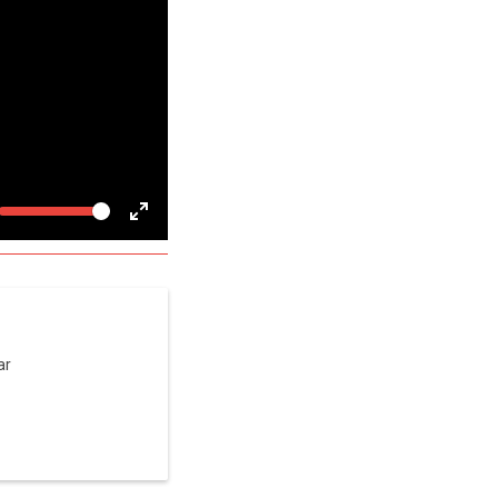
Volume
gle
Toggle
te
Fullscreen
ar