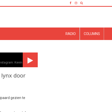
RADIO
COLUMNS
nstagram: Kevin Wiggers
f lynx door
ipaard gezien te