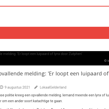
© I
opvallende melding: 'Er loopt een luipaard o
9 augustus 2021
LokaalGelderland
se politie kreeg een opvallende melding. Iemand meende een lynx of lu
r om een ander soort katachtige te gaan.