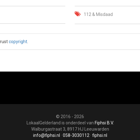
112 & Misdaad
 rust
copyright
.
© 2016 - 2026
LokaalGelderland is onderdeel van
Fiphsi B.V.
Walburgastraat 3, 8917 HJ Leeuwarden
info@fiphsi.nl
·
058-3030112
·
fiphsi.nl