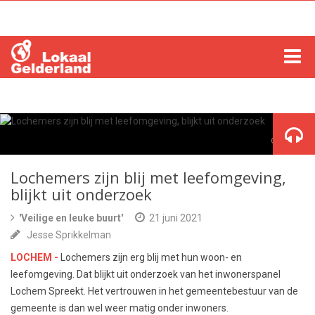
HOME
LOCHEM
© Envato
ZUTPHEN
Lochemers zijn blij met leefomgeving,
blijkt uit onderzoek
COLUMNS
'Veilige en leuke buurt'
21 juni 2021
Jesse Sprikkelman
RADIO
LOCHEM -
Lochemers zijn erg blij met hun woon- en
ZOEKEN
leefomgeving. Dat blijkt uit onderzoek van het inwonerspanel
Lochem Spreekt. Het vertrouwen in het gemeentebestuur van de
gemeente is dan wel weer matig onder inwoners.