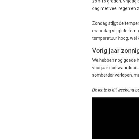
zo'n 16 graden. Vrijdag 
dag met veel regen en z
Zondag stijgt de temper
maandag stijgt de tempe
temperatuur hoog, wel k
Vorig jaar zonni
We hebben nog goede her
voorjaar ooit waardoor 
somberder verlopen, maa
De lente is dit weekend 