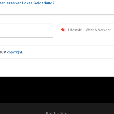
er lezen van LokaalGelderland?
Lifestyle
Weer & Verkeer
 rust
copyright
.
© 2016 - 2026