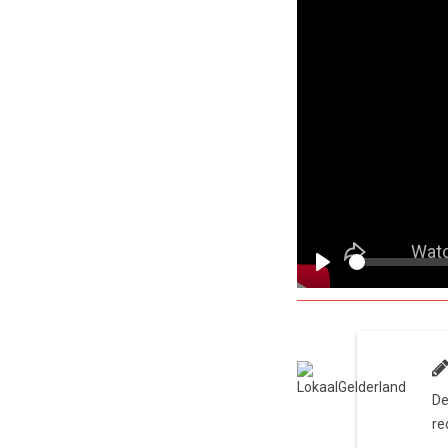
Play
De
re