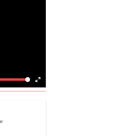
Volume
gle
Toggle
te
Fullscreen
ar