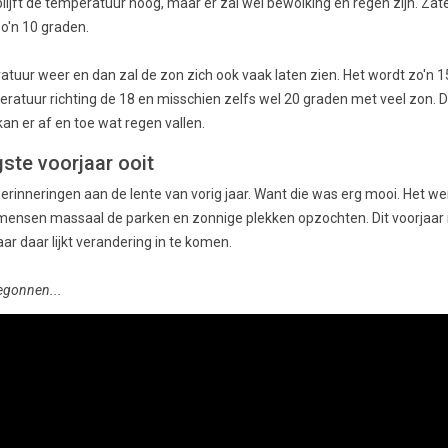
blijft de temperatuur hoog, maar er zal wel bewolking en regen zijn. Zat
o'n 10 graden.
atuur weer en dan zal de zon zich ook vaak laten zien. Het wordt zo'n 
ratuur richting de 18 en misschien zelfs wel 20 graden met veel zon. D
an er af en toe wat regen vallen.
gste voorjaar ooit
inneringen aan de lente van vorig jaar. Want die was erg mooi. Het we
mensen massaal de parken en zonnige plekken opzochten. Dit voorjaar i
r daar lijkt verandering in te komen.
begonnen...