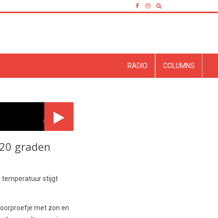
RADIO
COLUMNS
© Envato
 20 graden
 temperatuur stijgt
voorproefje met zon en