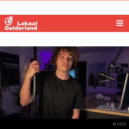
HOME
LOCHEM
ZUTPHEN
COLUMNS
RADIO
ZOEKEN
© LGLD