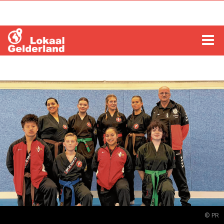
HOME
LOCHEM
ZUTPHEN
COLUMNS
RADIO
ZOEKEN
© PR